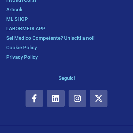
Articoli
ML SHOP
LABORMEDI APP
Sei Medico Competente? Unisciti a noi!
Cookie Policy
Privacy Policy
Seguici
F
L
I
X
a
i
n
-
c
n
s
t
e
k
t
w
b
e
a
i