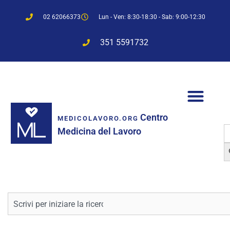
02 62066373
Lun - Ven: 8:30-18:30 - Sab: 9:00-12:30
351 5591732
Centro
MEDICOLAVORO.ORG
S
Medicina del Lavoro
f
Sea
Cerca