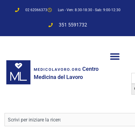
02 62066373
Lun - Ven: 8:30-18:30 - Sab: 9:00-12:30
351 5591732
Centro
MEDICOLAVORO.ORG
S
Medicina del Lavoro
f
Sea
Cerca