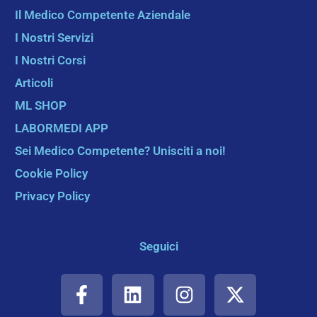
Il Medico Competente Aziendale
I Nostri Servizi
I Nostri Corsi
Articoli
ML SHOP
LABORMEDI APP
Sei Medico Competente? Unisciti a noi!
Cookie Policy
Privacy Policy
Seguici
F
L
I
X
a
i
n
-