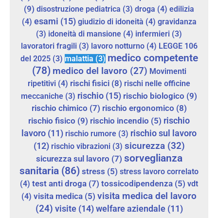
(9)
disostruzione pediatrica
(3)
droga
(4)
edilizia
esami
(15)
(4)
giudizio di idoneità
(4)
gravidanza
(3)
idoneità di mansione
(4)
infermieri
(3)
lavoratori fragili
(3)
lavoro notturno
(4)
LEGGE 106
medico competente
del 2025
(3)
malattia
(3)
(78)
medico del lavoro
(27)
Movimenti
rischi fisici
(8)
ripetitivi
(4)
rischi nelle officine
rischio
(15)
rischio biologico
(9)
meccaniche
(3)
rischio chimico
(7)
rischio ergonomico
(8)
rischio
rischio fisico
(9)
rischio incendio
(5)
lavoro
(11)
rischio sul lavoro
rischio rumore
(3)
sicurezza
(32)
(12)
rischio vibrazioni
(3)
sorveglianza
sicurezza sul lavoro
(7)
sanitaria
(86)
stress
(5)
stress lavoro correlato
test anti droga
(7)
(4)
tossicodipendenza
(5)
vdt
visita medica del lavoro
(4)
visita medica
(5)
(24)
visite
(14)
welfare aziendale
(11)