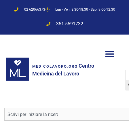
02 62066373
Lun - Ven: 8:30-18:30 - Sab: 9:00-12:30
351 5591732
Centro
MEDICOLAVORO.ORG
S
Medicina del Lavoro
f
Sea
Cerca