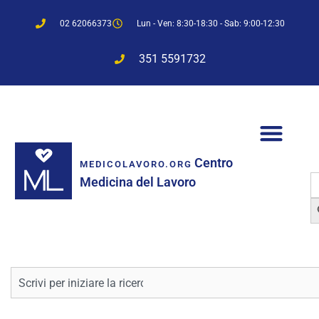
02 62066373
Lun - Ven: 8:30-18:30 - Sab: 9:00-12:30
351 5591732
Centro
MEDICOLAVORO.ORG
S
Medicina del Lavoro
f
Sea
Cerca