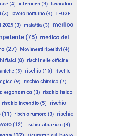
ione
(4)
infermieri
(3)
lavoratori
i
(3)
lavoro notturno
(4)
LEGGE
medico
l 2025
(3)
malattia
(3)
mpetente
(78)
medico del
ro
(27)
Movimenti ripetitivi
(4)
hi fisici
(8)
rischi nelle officine
rischio
(15)
rischio
aniche
(3)
logico
(9)
rischio chimico
(7)
io ergonomico
(8)
rischio fisico
rischio
rischio incendio
(5)
o
(11)
rischio
rischio rumore
(3)
avoro
(12)
rischio vibrazioni
(3)
rezza
(32)
sicurezza sul lavoro