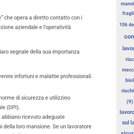
mans
fragil
re” che opera a diretto contatto con i
106 de
ezione aziendale e l’operatività
co
lavo
hiaro segnale della sua importanza
risc
mecc
venire infortuni e malattie professionali.
bio
risch
e norme di sicurezza e utilizzino
(9)
le (DPI).
lavor
ori abbiano ricevuto adeguate
sul l
chi della loro mansione. Se un lavoratore
sicu