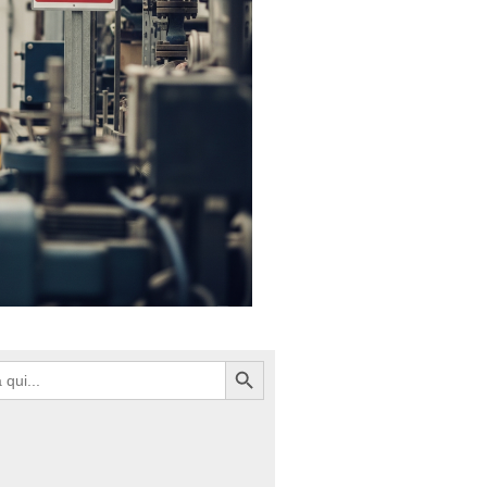
Search Button
h