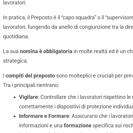
lavoratori.
In pratica, il Preposto è il “capo squadra” o il “superviso
lavoratori, fungendo da anello di congiunzione tra la dir
quotidiana.
La sua
nomina è obbligatoria
in molte realtà ed è un c
strategica.
I
compiti del preposto
sono molteplici e cruciali per pre
Tra i principali rientrano:
Vigilare
: Controllare che i lavoratori rispettino l
correttamente i dispositivi di protezione individua
Informare e Formare
: Assicurarsi che i lavorat
informazioni e una
formazione
specifica sui ris