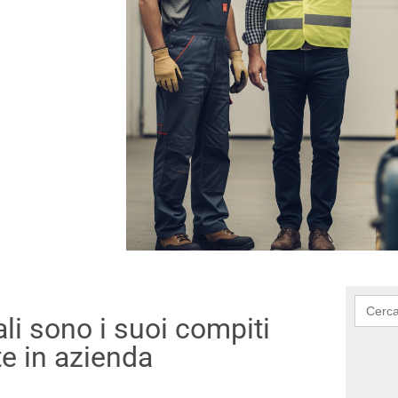
Searc
for:
ali sono i suoi compiti
te in azienda