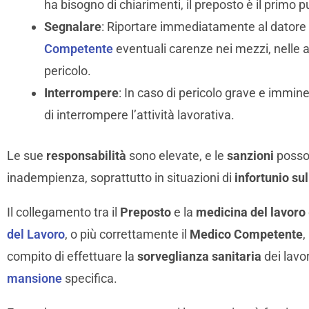
ha bisogno di chiarimenti, il preposto è il primo p
Segnalare
: Riportare immediatamente al datore d
Competente
eventuali carenze nei mezzi, nelle at
pericolo.
Interrompere
: In caso di pericolo grave e imminen
di interrompere l’attività lavorativa.
Le sue
responsabilità
sono elevate, e le
sanzioni
posson
inadempienza, soprattutto in situazioni di
infortunio sul
Il collegamento tra il
Preposto
e la
medicina del lavoro
del Lavoro
, o più correttamente il
Medico Competente
,
compito di effettuare la
sorveglianza sanitaria
dei lavo
mansione
specifica.