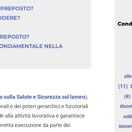
N PREPOSTO?
IDERE?
Cond
PREPOSTO?
FONDAMENTALE NELLA 
all
(11)
(8)
o sulla Salute e Sicurezza sul lavoro
),
li e dei poteri gerarchici e funzionali
disos
e alla attività lavorativa e garantisce
edil
corretta esecuzione da parte dei
idonei