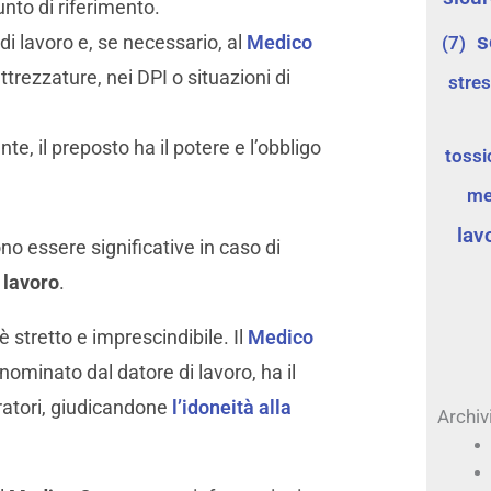
unto di riferimento.
s
i lavoro e, se necessario, al
Medico
(7)
trezzature, nei DPI o situazioni di
stre
te, il preposto ha il potere e l’obbligo
toss
me
lav
o essere significative in caso di
 lavoro
.
è stretto e imprescindibile. Il
Medico
 nominato dal datore di lavoro, ha il
ratori, giudicandone
l’idoneità alla
Archiv