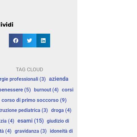
ividi
TAG CLOUD
azienda
ergie professionali
(3)
corsi
benessere
(5)
burnout
(4)
corso di primo soccorso
(9)
truzione pediatrica
(3)
droga
(4)
esami
(15)
izia
(4)
giudizio di
tà
(4)
gravidanza
(3)
idoneità di