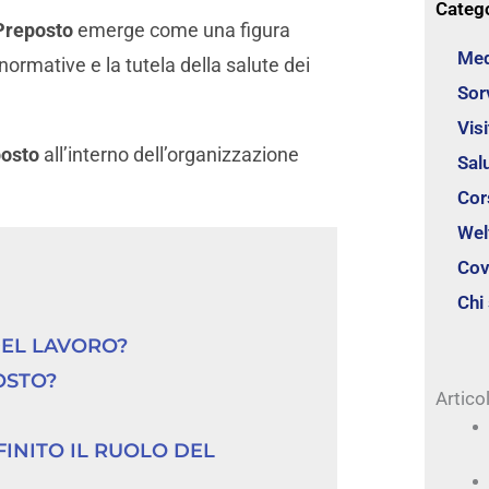
Categ
Preposto
emerge come una figura
Med
ormative e la tutela della salute dei
Sor
Vis
posto
all’interno dell’organizzazione
Sal
Cor
Wel
Cov
Chi
DEL LAVORO?
OSTO?
Articol
FINITO IL RUOLO DEL 