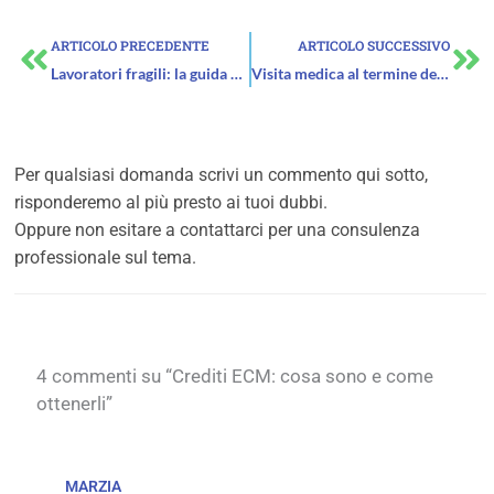
Precedente
Su
ARTICOLO PRECEDENTE
ARTICOLO SUCCESSIVO
Lavoratori fragili: la guida operativa 2026 per datori di lavoro, HR e medico competente
Visita medica al termine del rapporto di lavoro
Per qualsiasi domanda scrivi un commento qui sotto,
risponderemo al più presto ai tuoi dubbi.
Oppure non esitare a contattarci per una consulenza
professionale sul tema.
4 commenti su “Crediti ECM: cosa sono e come
ottenerli”
MARZIA