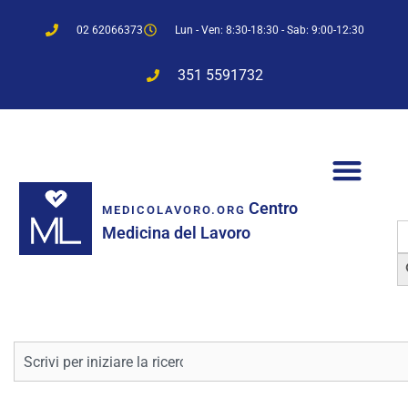
02 62066373
Lun - Ven: 8:30-18:30 - Sab: 9:00-12:30
351 5591732
Centro
MEDICOLAVORO.ORG
S
Medicina del Lavoro
f
Sea
Cerca