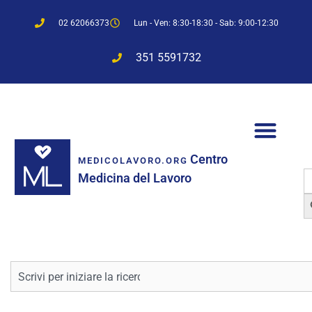
02 62066373
Lun - Ven: 8:30-18:30 - Sab: 9:00-12:30
351 5591732
Centro
MEDICOLAVORO.ORG
S
Medicina del Lavoro
f
Sea
Cerca