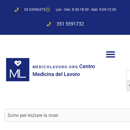
02 62066373
Lun - Ven: 8:30-18:30 - Sab: 9:00-12:30
351 5591732
Centro
MEDICOLAVORO.ORG
S
Medicina del Lavoro
f
Sea
Cerca