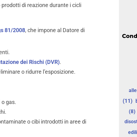
rodotti di reazione durante i cicli
gs 81/2008
, che impone al Datore di
Cond
enti.
tazione dei Rischi (DVR)
.
iminare o ridurre l’esposizione.
all
(11)
i o gas.
(8)
hi.
taminate o cibi introdotti in aree di
disos
edil