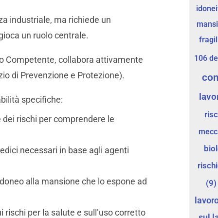
idonei
zza industriale, ma richiede un
mans
gioca un ruolo centrale.
fragil
106 de
o Competente, collabora attivamente
zio di Prevenzione e Protezione).
co
lavo
bilità specifiche:
risc
e dei rischi per comprendere le
mecc
bio
medici necessari in base agli agenti
risch
è idoneo alla mansione che lo espone ad
(9)
lavor
i rischi per la salute e sull’uso corretto
sul l