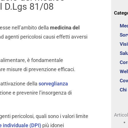
l D.Lgs 81/08
Categ
Med
esse nell’ambito della
medicina del
Sor
ad agenti pericolosi causi effetti avversi
Vis
Sal
re alimentare, è fondamentale
Cor
re misure di prevenzione efficaci.
Wel
Cov
’attivazione della
sorveglianza
Chi
zione e prevenire l’insorgenza di
Articol
nti pericolosi, quali sono i valori limite
ne individuale (DPI)
più idonei