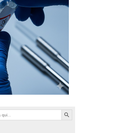
Search Button
h