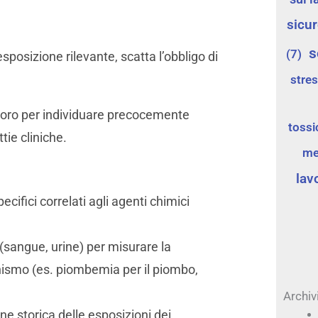
sicu
s
(7)
posizione rilevante, scatta l’obbligo di
stre
voro per individuare precocemente
toss
tie cliniche.
me
lav
pecifici correlati agli agenti chimici
ci (sangue, urine) per misurare la
nismo (es. piombemia per il piombo,
Archiv
 storica delle esposizioni dei