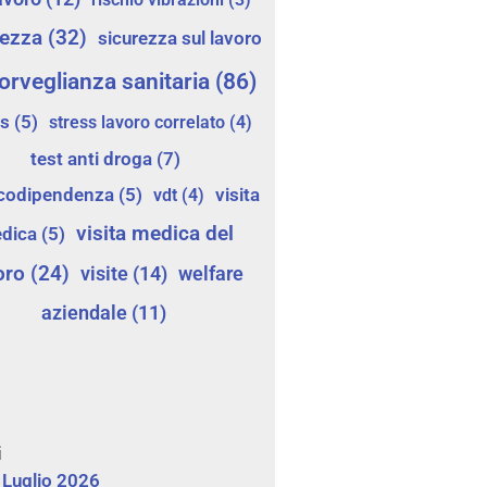
rezza
(32)
sicurezza sul lavoro
orveglianza sanitaria
(86)
ss
(5)
stress lavoro correlato
(4)
test anti droga
(7)
icodipendenza
(5)
vdt
(4)
visita
visita medica del
dica
(5)
oro
(24)
visite
(14)
welfare
aziendale
(11)
i
Luglio 2026