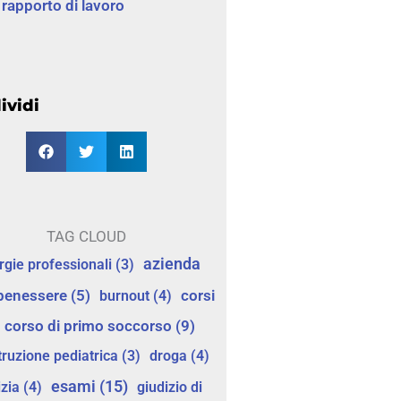
rapporto di lavoro
ividi
TAG CLOUD
azienda
ergie professionali
(3)
corsi
benessere
(5)
burnout
(4)
corso di primo soccorso
(9)
truzione pediatrica
(3)
droga
(4)
esami
(15)
izia
(4)
giudizio di