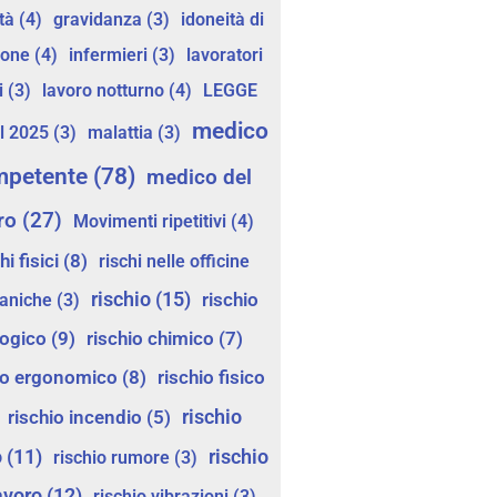
tà
(4)
gravidanza
(3)
idoneità di
ione
(4)
infermieri
(3)
lavoratori
i
(3)
lavoro notturno
(4)
LEGGE
medico
l 2025
(3)
malattia
(3)
mpetente
(78)
medico del
ro
(27)
Movimenti ripetitivi
(4)
hi fisici
(8)
rischi nelle officine
rischio
(15)
rischio
aniche
(3)
logico
(9)
rischio chimico
(7)
io ergonomico
(8)
rischio fisico
rischio
rischio incendio
(5)
o
(11)
rischio
rischio rumore
(3)
avoro
(12)
rischio vibrazioni
(3)