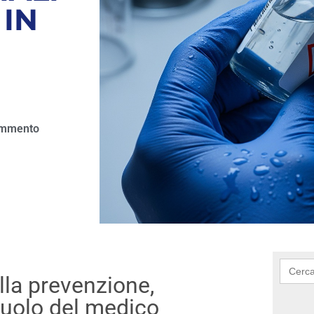
 IN
ommento
Searc
for:
lla prevenzione,
ruolo del medico