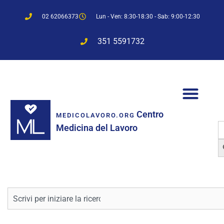
02 62066373
Lun - Ven: 8:30-18:30 - Sab: 9:00-12:30
351 5591732
Centro
MEDICOLAVORO.ORG
S
Medicina del Lavoro
f
Sea
Cerca