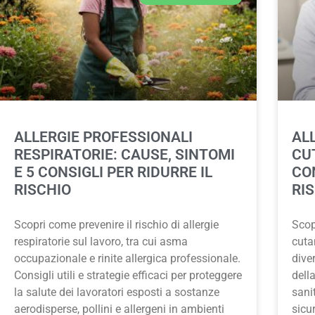
ALLERGIE PROFESSIONALI
AL
RESPIRATORIE: CAUSE, SINTOMI
CU
E 5 CONSIGLI PER RIDURRE IL
CON
RISCHIO
RI
Scopri come prevenire il rischio di allergie
Scopr
respiratorie sul lavoro, tra cui asma
cuta
occupazionale e rinite allergica professionale.
diver
Consigli utili e strategie efficaci per proteggere
dell
la salute dei lavoratori esposti a sostanze
sani
aerodisperse, pollini e allergeni in ambienti
sicur