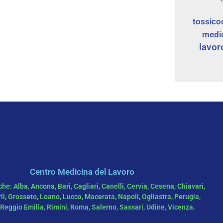
tossico
medi
lavor
Centro Medicina del Lavoro
e: Alba, Ancona, Bari, Cagliari, Canelli, Cervia, Cesena, Chiavari,
rlì, Grosseto, Loano, Lucca, Macerata, Napoli, Ogliastra, Perugia,
Reggio Emilia, Rimini, Roma, Salerno, Sassari, Udine, Vicenza.