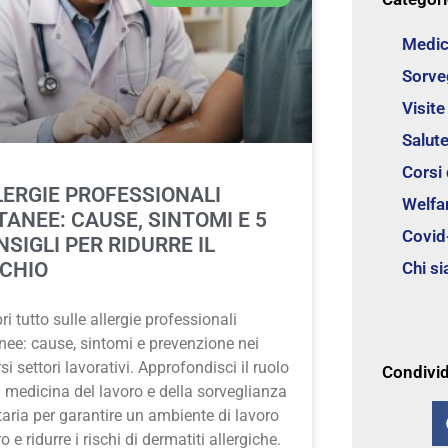
Medic
Sorve
Visit
Salute
Corsi
LERGIE PROFESSIONALI
Welfa
TANEE: CAUSE, SINTOMI E 5
Covid
SIGLI PER RIDURRE IL
Chi s
SCHIO
i tutto sulle allergie professionali
nee: cause, sintomi e prevenzione nei
si settori lavorativi. Approfondisci il ruolo
Condivid
a medicina del lavoro e della sorveglianza
taria per garantire un ambiente di lavoro
o e ridurre i rischi di dermatiti allergiche.