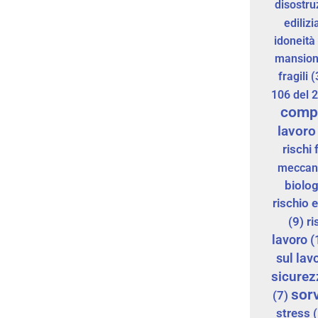
disostru
edilizi
idoneità
mansio
fragili
(
106 del 
comp
lavoro
rischi 
meccan
biolo
rischio
(9)
ri
lavoro
(
sul lav
sicurez
sorv
(7)
stress
(