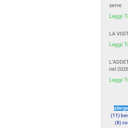
serve
Leggi T
LA VIS
Leggi T
L’ADDE
nel 202
Leggi T
allergi
(11)
be
(8)
co