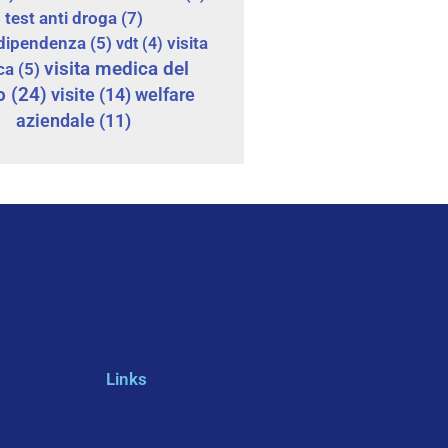
test anti droga
(7)
dipendenza
(5)
vdt
(4)
visita
visita medica del
ca
(5)
o
(24)
visite
(14)
welfare
aziendale
(11)
Links