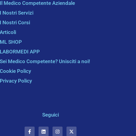
Il Medico Competente Aziendale
I Nostri Servizi
I Nostri Corsi
Articoli
ML SHOP
LABORMEDI APP
Sei Medico Competente? Unisciti a noi!
Cookie Policy
Privacy Policy
Seguici
F
L
I
X
a
i
n
-