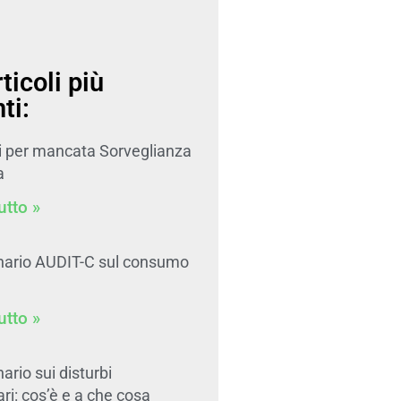
rticoli più
ti:
i per mancata Sorveglianza
a
utto »
nario AUDIT-C sul consumo
utto »
ario sui disturbi
ari: cos’è e a che cosa