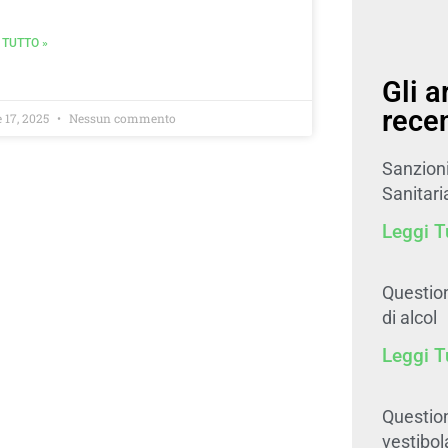
 TUTTO »
Gli a
recen
e 17, 2025
Nessun commento
Sanzion
Sanitari
Leggi T
Questio
di alcol
Leggi T
Question
vestibol