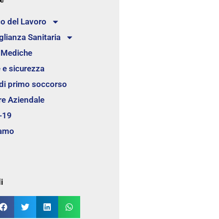
o del Lavoro
glianza Sanitaria
e Mediche
 e sicurezza
 di primo soccorso
re Aziendale
-19
iamo
i