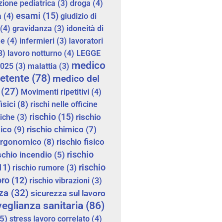
zione pediatrica
(3)
droga
(4)
esami
(15)
a
(4)
giudizio di
(4)
gravidanza
(3)
idoneità di
ne
(4)
infermieri
(3)
lavoratori
3)
lavoro notturno
(4)
LEGGE
medico
2025
(3)
malattia
(3)
etente
(78)
medico del
(27)
Movimenti ripetitivi
(4)
fisici
(8)
rischi nelle officine
rischio
(15)
rischio
iche
(3)
gico
(9)
rischio chimico
(7)
 ergonomico
(8)
rischio fisico
rischio
schio incendio
(5)
11)
rischio
rischio rumore
(3)
oro
(12)
rischio vibrazioni
(3)
za
(32)
sicurezza sul lavoro
eglianza sanitaria
(86)
5)
stress lavoro correlato
(4)