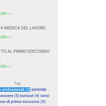
utto »
ITA MEDICA DEL LAVORO
utto »
TTO AL PRIMO SOCCORSO
6
utto »
Tag
azienda
e professionali
(3)
corsi
nessere
(5)
burnout
(4)
rso di primo soccorso
(9)