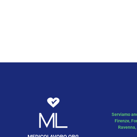
Serviamo anch
Firenze, Fo
Ravenna, 
MEDICOLAVORO.ORG