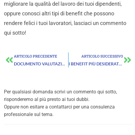
migliorare la qualità del lavoro dei tuoi dipendenti,
oppure conosci altri tipi di benefit che possono
rendere felici i tuoi lavoratori, lasciaci un commento
qui sotto!
Precedente
Su
ARTICOLO PRECEDENTE
ARTICOLO SUCCESSIVO
DOCUMENTO VALUTAZIONE DEI RISCHI o DVR (Novità 2025)
I BENEFIT PIÙ DESIDERATI DAI GIOVANI
Per qualsiasi domanda scrivi un commento qui sotto,
risponderemo al più presto ai tuoi dubbi.
Oppure non esitare a contattarci per una consulenza
professionale sul tema.