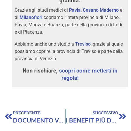
gratuita.
Grazie agli studi medici di
Pavia
,
Cesano Maderno
e
di
Milanofiori
copriamo l’intera provincia di Milano,
Pavia, Monza e Brianza, parte della provincia di Lodi
e di Piacenza.
Abbiamo anche uno studio a
Treviso
, grazie al quale
possiamo coprire la provincia di Treviso e parte della
provincia di Venezia.
Non rischiare,
scopri come metterti in
regola!
Precedente
Su
PRECEDENTE
SUCCESSIVO
DOCUMENTO VALUTAZIONE DEI RISCHI o DVR (Novità 2025)
I BENEFIT PIÙ DESIDERATI DAI GIOVANI