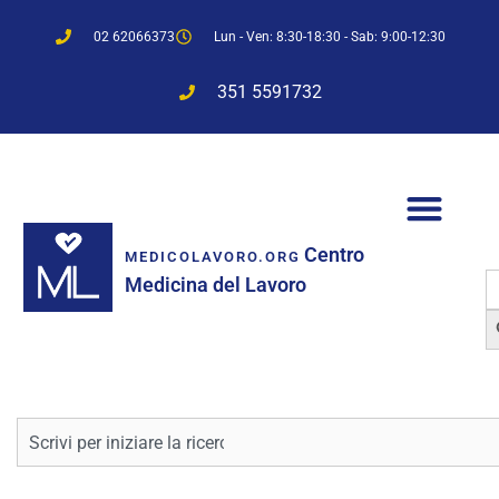
02 62066373
Lun - Ven: 8:30-18:30 - Sab: 9:00-12:30
351 5591732
Centro
MEDICOLAVORO.ORG
S
Medicina del Lavoro
f
Sea
Cerca