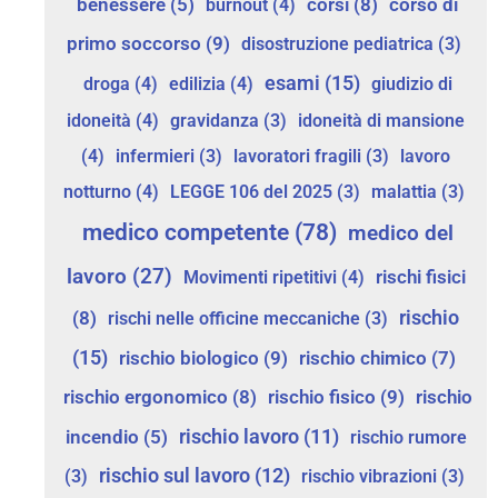
corsi
(8)
corso di
benessere
(5)
burnout
(4)
primo soccorso
(9)
disostruzione pediatrica
(3)
esami
(15)
droga
(4)
edilizia
(4)
giudizio di
idoneità
(4)
gravidanza
(3)
idoneità di mansione
(4)
infermieri
(3)
lavoratori fragili
(3)
lavoro
notturno
(4)
LEGGE 106 del 2025
(3)
malattia
(3)
medico competente
(78)
medico del
lavoro
(27)
rischi fisici
Movimenti ripetitivi
(4)
rischio
(8)
rischi nelle officine meccaniche
(3)
(15)
rischio biologico
(9)
rischio chimico
(7)
rischio ergonomico
(8)
rischio fisico
(9)
rischio
rischio lavoro
(11)
incendio
(5)
rischio rumore
rischio sul lavoro
(12)
(3)
rischio vibrazioni
(3)