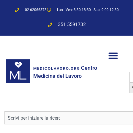
02 62066373
Lun - Ven: 8:30-18:30 - Sab: 9:00-12:30
351 5591732
Centro
MEDICOLAVORO.ORG
S
Medicina del Lavoro
f
Sea
Cerca