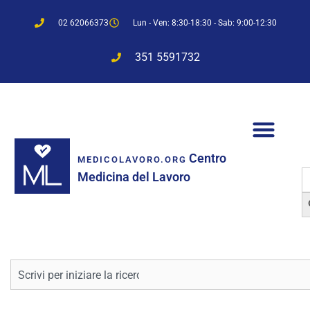
02 62066373
Lun - Ven: 8:30-18:30 - Sab: 9:00-12:30
351 5591732
Centro
MEDICOLAVORO.ORG
S
Medicina del Lavoro
f
Sea
Cerca